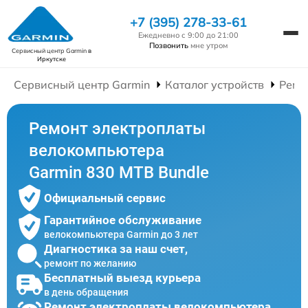
+7 (395) 278-33-61
Ежедневно с 9:00 до 21:00
Позвонить
мне утром
Сервисный центр Garmin
в
Иркутске
Сервисный центр Garmin
Каталог устройств
Ремо
Ремонт электроплаты
велокомпьютера
Garmin 830 MTB Bundle
Официальный сервис
Гарантийное обслуживание
велокомпьютера Garmin до 3 лет
Диагностика за наш счет,
ремонт по желанию
Бесплатный выезд курьера
в день обращения
Ремонт электроплаты велокомпьютера