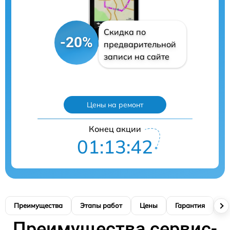
Скидка по
-20%
предварительной
записи на сайте
Цены на ремонт
Конец акции
01:13:41
Преимущества
Этапы работ
Цены
Гарантия
М
Преимущества сервис-