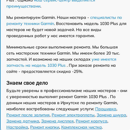
Plus . Однако
наш сервис-центр выделяется
преимуществами
.
Мы ремонтируем Garmin. Наши мастера -
специалисты по
ремонту техники Garmin
. Восстановить модель 1030 Plus для
мастеров не будет новой задачей. На все виды
проведенных работ у нас имеется гарантия.
Минимальные сроки выполнения ремонта. Мы большая
сеть мастерских техники Garmin. Мы имеем более 20 тыс.
запчастей. И возможно на наших складах
уже имеется
запчасть на модель 1030 Plus
. При заказе ремонта на
сайте - предоставляется скидка -25%.
Знаем свое дело
Будьте уверены в профессионализме наших мастеров - они
с уверенностью выполнят ремонт Garmin 1030 Plus . По
данным наших мастеров в Иркутске по ремонту Garmin,
наиболее востребованы следующие услуги:
Прошивка
,
Ремонт после залития
,
Ремонт электроплаты
,
Замена шнура
,
Замена датчика
,
Замена дисплея
,
Ремонт корпуса
,
Настройка
,
Ремонт кнопки
,
Комплексная чистка
.