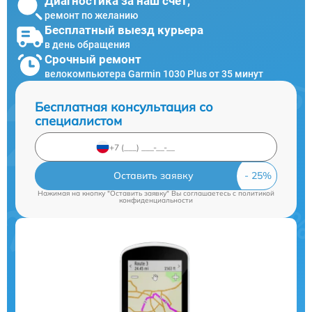
Диагностика за наш счет,
ремонт по желанию
Бесплатный выезд курьера
в день обращения
Срочный ремонт
велокомпьютера Garmin 1030 Plus от 35 минут
Бесплатная консультация со
специалистом
Оставить заявку
Нажимая на кнопку "Оставить заявку" Вы соглашаетесь c
политикой
конфиденциальности