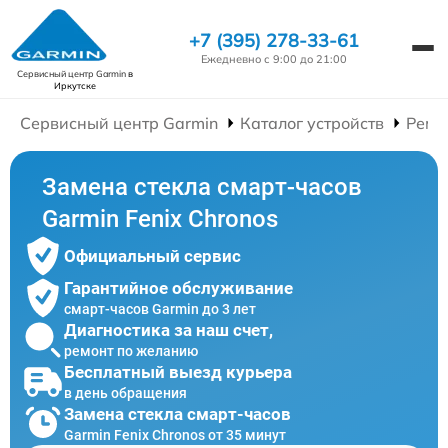
+7 (395) 278-33-61
Ежедневно с 9:00 до 21:00
Сервисный центр Garmin
в
Иркутске
Сервисный центр Garmin
Каталог устройств
Ремо
Замена стекла смарт-часов
Garmin Fenix Chronos
Официальный сервис
Гарантийное обслуживание
смарт-часов Garmin до 3 лет
Диагностика за наш счет,
ремонт по желанию
Бесплатный выезд курьера
в день обращения
Замена стекла смарт-часов
Garmin Fenix Chronos от 35 минут