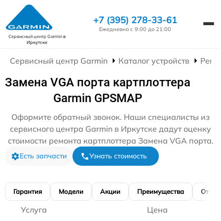
+7 (395) 278-33-61
Ежедневно с 9:00 до 21:00
Сервисный центр Garmin
в
Иркутске
Сервисный центр Garmin
Каталог устройств
Ремо
Замена VGA порта картплоттера
Garmin GPSMAP
Оформите обратный звонок. Наши специалисты из
сервисного центра Garmin в Иркутске дадут оценку
стоимости ремонта картплоттера Замена VGA порта.
Есть запчасти
Узнать стоимость
Гарантия
Модели
Акции
Преимущества
Отзы
Услуга
Цена