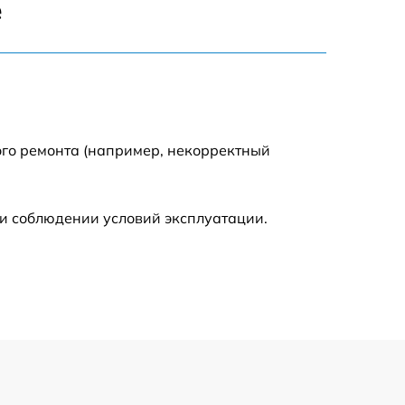
е
500 р
600 р
600 р
ого ремонта (например, некорректный
1600 р
и соблюдении условий эксплуатации.
600 р
500 р
500 р
600 р