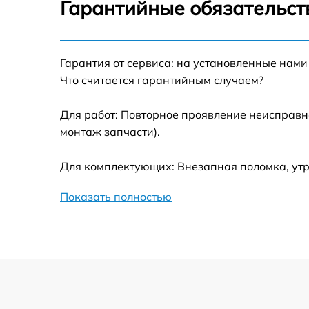
Гарантийные обязательств
Замена термотрубок
Гарантия от сервиса: на установленные нами
Замена станции airport
Что считается гарантийным случаем?
Замена подсветки матрицы
Для работ: Повторное проявление неисправн
монтаж запчасти).
Замена батареи
Для комплектующих: Внезапная поломка, утр
Замена аудио выхода
Показать полностью
Замена VGA порта
Замена S-Video порта
Чистка от вирусов