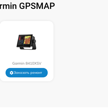
armin GPSMAP
2500 р
3000 р
2500 р
Garmin 8410XSV
Заказать ремонт